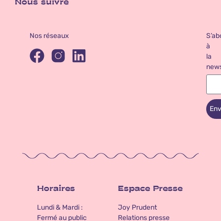
Nous suivre
Nos réseaux
S’ab
à
la
news
Env
Horaires
Espace Presse
Lundi & Mardi :
Joy Prudent
Fermé au public
Relations presse