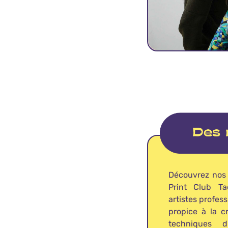
Découvrez nos 
Print Club Ta
artistes profe
propice à la c
techniques d’