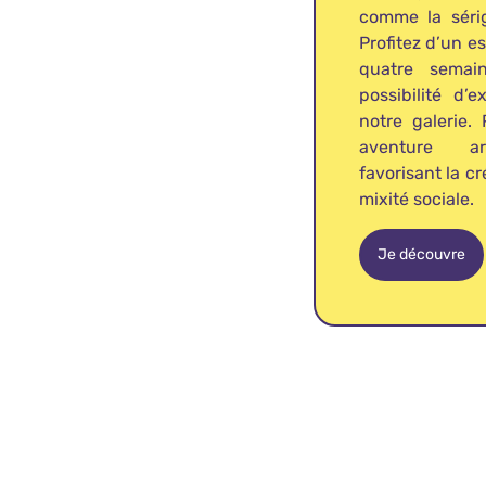
comme la sérig
Profitez d’un e
quatre semai
possibilité d
notre galerie.
aventure art
favorisant la cr
mixité sociale.
Je découvre