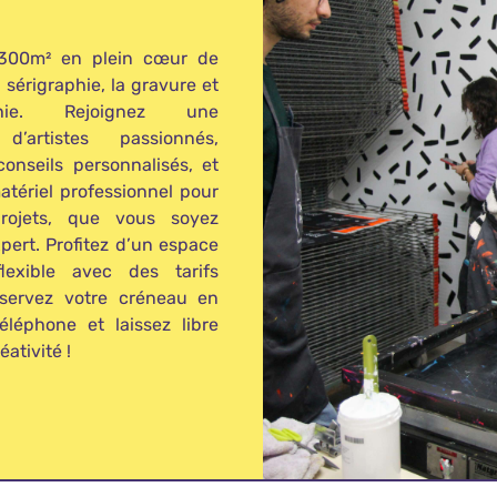
 300m² en plein cœur de
 sérigraphie, la gravure et
phie. Rejoignez une
’artistes passionnés,
conseils personnalisés, et
matériel professionnel pour
projets, que vous soyez
pert. Profitez d’un espace
flexible avec des tarifs
éservez votre créneau en
éléphone et laissez libre
éativité !