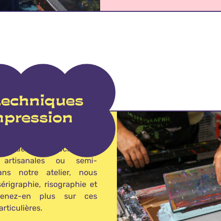
de nos créations sont
 l’aide de techniques
s artisanales ou semi-
Dans notre atelier, nous
érigraphie, risographie et
renez-en plus sur ces
rticulières.