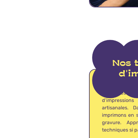
L’ensemble 
imprimées à
d’impression
artisanales. 
imprimons en s
gravure. App
techniques si pa