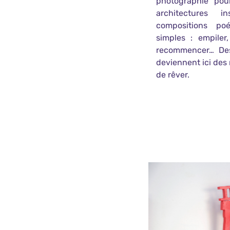
photographie pou
architectures 
compositions po
simples : empiler,
recommencer… Des
deviennent ici des 
de rêver.