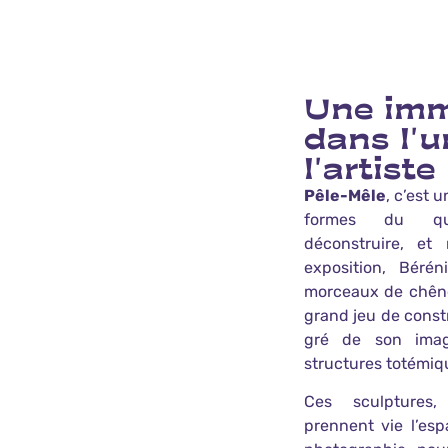
Une imm
dans l'u
l'artiste
Pêle-Mêle
, c’est 
formes du quo
déconstruire, et
exposition, Béré
morceaux de chêne
grand jeu de const
gré de son imag
structures totémiq
Ces sculptures,
prennent vie l’esp