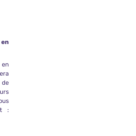
 en
 en
sera
 de
urs
nous
t :