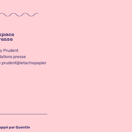
space
resse
y Prudent
lations presse
y.prudent@letachepapier
oppé par Quentin