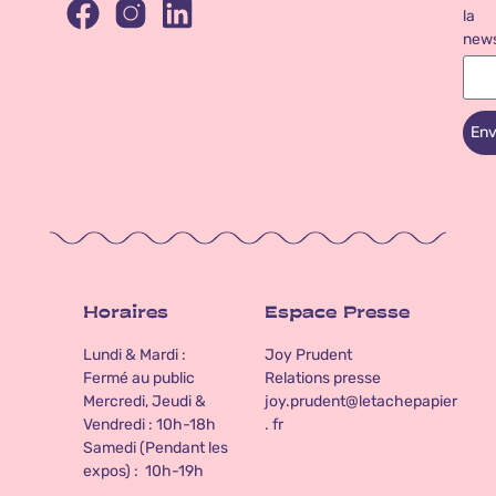
la
news
Env
Horaires
Espace Presse
Lundi & Mardi :
Joy Prudent
Fermé au public
Relations presse
Mercredi, Jeudi &
joy.prudent@letachepapier
Vendredi : 10h-18h
. fr
Samedi (Pendant les
expos) : 10h-19h