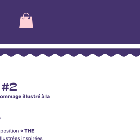
 #2
ommage illustré à la
0
xposition
« THE
illustrées inspirées