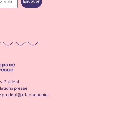
Envoyer
space
resse
y Prudent
lations presse
y.prudent@letachepapier