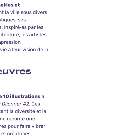
el·les et
nt la ville sous divers
atiques, ses
 Inspiré·es par les
itecture, les artistes
mpression
ie à leur vision de la
œuvres
 10 illustrations
a
 Dijonner #2
. Ces
nt la diversité et la
une raconte une
res pour faire vibrer
 et créatrices.