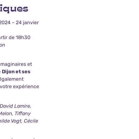
tiques
2024 – 24 janvier
rtir de 18h30
jon
maginaires et
e
Dijon et ses
 également
 votre expérience
, David Lamire,
elon, Tiffany
ilde Vogt, Cécile