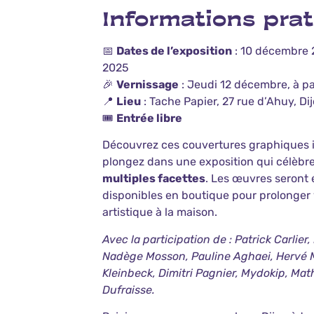
Informations pra
📅
Dates de l’exposition
: 10 décembre 
2025
🎉
Vernissage
: Jeudi 12 décembre, à pa
📍
Lieu
: Tache Papier, 27 rue d’Ahuy, Di
🎟️
Entrée libre
Découvrez ces couvertures graphiques i
plongez dans une exposition qui célèbr
multiples facettes
. Les œuvres seront
disponibles en boutique pour prolonger
artistique à la maison.
Avec la participation de : Patrick Carlier
Nadège Mosson, Pauline Aghaei, Hervé M
Kleinbeck, Dimitri Pagnier, Mydokip, Math
Dufraisse.