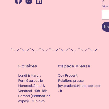
la
news
Env
Horaires
Espace Presse
Lundi & Mardi :
Joy Prudent
Fermé au public
Relations presse
Mercredi, Jeudi &
joy.prudent@letachepapier
Vendredi : 10h-18h
. fr
Samedi (Pendant les
expos) : 10h-19h