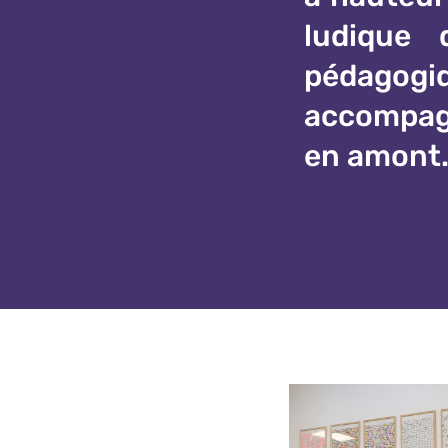
ludique 
pédagogiq
accompagn
en amont