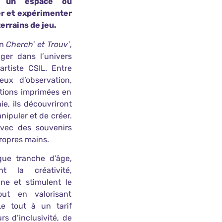
ur un espace où
er et expérimenter
errains de jeu.
on
Cherch’ et Trouv’
,
ger dans l’univers
artiste CSIL. Entre
eux d’observation,
ations imprimées en
ie, ils découvriront
anipuler et de créer.
avec des souvenirs
ropres mains.
ue tranche d’âge,
t la créativité,
ine et stimulent le
out en valorisant
Le tout à un tarif
rs d’inclusivité, de