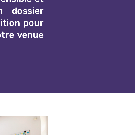
n dossier
ition pour
otre venue