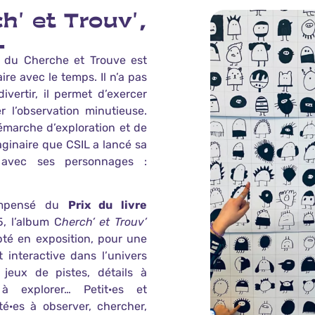
h' et Trouv',
L
eu du Cherche et Trouve est
re avec le temps. Il n’a pas
ivertir, il permet d’exercer
er l’observation minutieuse.
émarche d’exploration et de
aginaire que CSIL a lancé sa
 avec ses personnages :
ompensé du
Prix du livre
, l’album C
herch’ et Trouv’
pté en exposition, pour une
 interactive dans l’univers
e jeux de pistes, détails à
 à explorer… Petit·es et
té·es à observer, chercher,