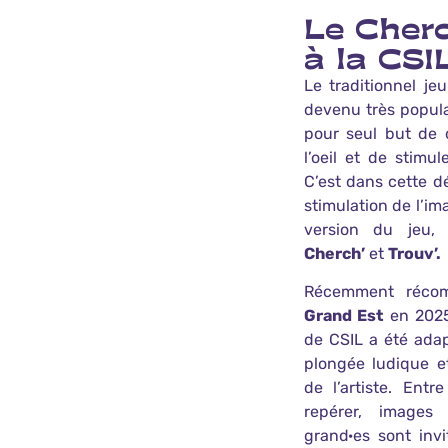
Le Cherc
à la CSI
Le traditionnel j
devenu très populai
pour seul but de d
l’oeil et de stimul
C’est dans cette d
stimulation de l’im
version du jeu,
Cherch’
et
Trouv’.
Récemment réc
Grand Est
en 2025
de CSIL a été ada
plongée ludique et
de l’artiste. Entr
repérer, images
grand·es sont invi