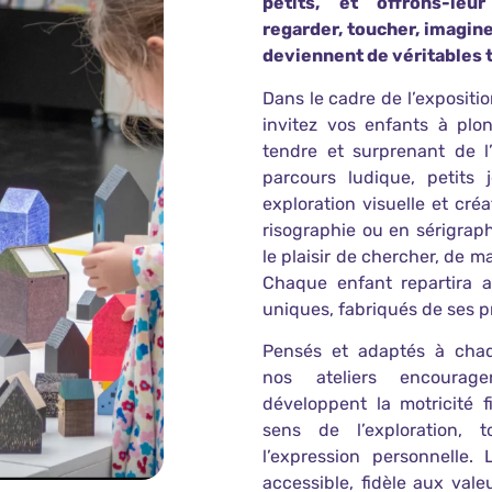
petits, et offrons-le
regarder, toucher, imagin
deviennent de véritables t
Dans le cadre de l’expositi
invitez vos enfants à plon
tendre et surprenant de l’
parcours ludique, petits j
exploration visuelle et cré
risographie ou en sérigraph
le plaisir de chercher, de m
Chaque enfant repartira 
uniques, fabriqués de ses p
Pensés et adaptés à chaq
nos ateliers encouragen
développent la motricité f
sens de l’exploration, t
l’expression personnelle. 
accessible, fidèle aux valeu