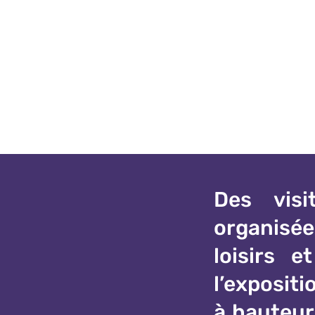
Des visi
organisée
loisirs e
l’exposit
à hauteur