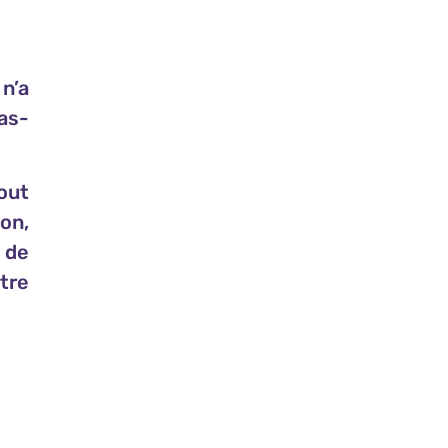
 n’a
ras-
out
on,
 de
tre