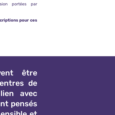
sion portées par
criptions pour ces
vent être
centres de
 lien avec
ont pensés
ensible et