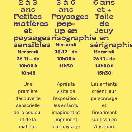
2 à 3
3 à 6
6 ans
ans
ans
et +
Petites
Paysages
Toile
matières
pop-
de
et
up en
Jouy
paysages
risographie
en
sensibles
sérigraphi
Mercredi
Mercredi
03.12 – de
Mercredi
26.11 — de
10h00 à
26.11 – de
10h00 à
11h30
14h00 à
10h45
15h30
Une
Après la
Les enfants
première
visite de
créent leur
découverte
l’exposition,
personnage
sensorielle
les enfants
et
de la couleur
imaginent et
l’impriment
et de la
impriment
sur tissu en
matière,
leur paysage
s’inspirant