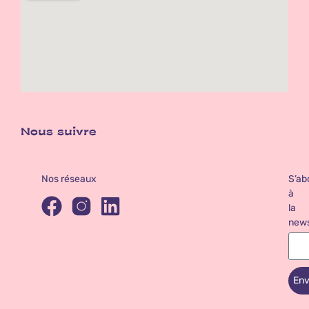
Nous suivre
Nos réseaux
S’ab
à
la
news
Env