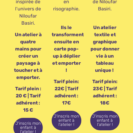
inspirée de
en
de Niloufar
l’univers de
risographie.
Basiri.
Niloufar
Basiri.
Ils le
Un atelier
Un atelier à
transforment
textile et
quatre
ensuite en
graphique
mains pour
carte pop-
pour donner
créer un
up à déplier
vie à un
paysage à
et emporter
tableau
toucher et à
!
unique !
emporter.
Tarif plein:
Tarif plein:
Tarif plein :
22€ | Tarif
23€ | Tarif
20 € | Tarif
adhérent :
adhérent :
adhérent :
17€
18€
15 €
J'inscris mon
J'inscris mon
enfant à
enfant à
J'inscris mon
l'atelier !
l'atelier !
enfant à
l'atelier !