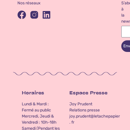
Nos réseaux
S’ab
à
la
news
Env
Horaires
Espace Presse
Lundi & Mardi :
Joy Prudent
Fermé au public
Relations presse
Mercredi, Jeudi &
joy.prudent@letachepapier
Vendredi : 10h-18h
. fr
Samedi (Pendant les