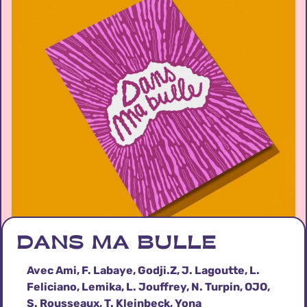
DANS MA BULLE
Avec Ami, F. Labaye, Godji.Z, J. Lagoutte, L.
Feliciano, Lemika, L. Jouffrey, N. Turpin, OJO,
S. Rousseaux, T. Kleinbeck, Yona