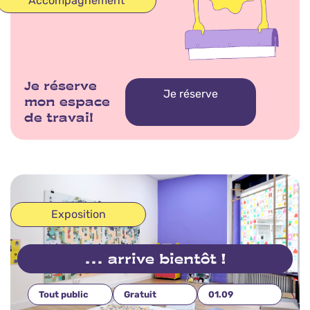
Accompagnement
Thème
Exposition collective
Vernissage
Rencontre et Lecture
Moment adhérent
Autre
Je réserve
Je réserve
mon espace
de travail
Exposition
... arrive bientôt !
Tout public
Gratuit
01.09